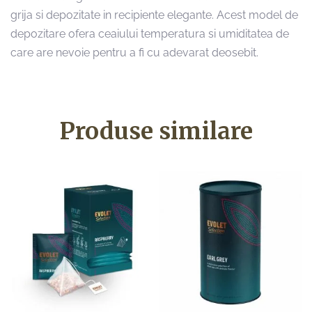
grija si depozitate in recipiente elegante. Acest model de
depozitare ofera ceaiului temperatura si umiditatea de
care are nevoie pentru a fi cu adevarat deosebit.
Produse similare