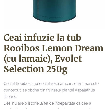
Ceai infuzie la tub
Rooibos Lemon Dream
(cu lamaie), Evolet
Selection 250g
Ceaiul Rooibos sau ceaiul rosu african, cum mai este
cunoscut, se obtine din frunzele plantei Aspalathus
linearis.
Desi nu are o istorie la fel de indepartata ca cea a