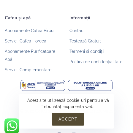
Cafea și apă
Informații
Abonamente Cafea Birou
Contact
Servicii Cafea Horeca
Testează Gratuit
Abonamente Purificatoare
Termeni și condiții
Apă
Politica de confidențialitate
Servicii Complementare
Acest site utilizează cookie-uri pentru a vă
îmbunătăți experiența web.
© 2026 Cafea și Apă. Toate drepturile rezervate.
ACCEPT
by
Web Concept
newsflash
stiri pe surse