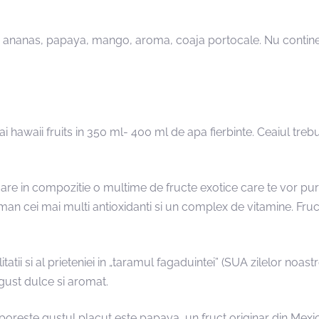
ananas, papaya, mango, aroma, coaja portocale. Nu contine col
awaii fruits in 350 ml- 400 ml de apa fierbinte. Ceaiul trebui
 are in compozitie o multime de fructe exotice care te vor pur
an cei mai multi antioxidanti si un complex de vitamine. Fruc
tii si al prieteniei in „taramul fagaduintei” (SUA zilelor noast
 gust dulce si aromat.
 sporeste gustul placut este papaya, un fruct originar din Mexi