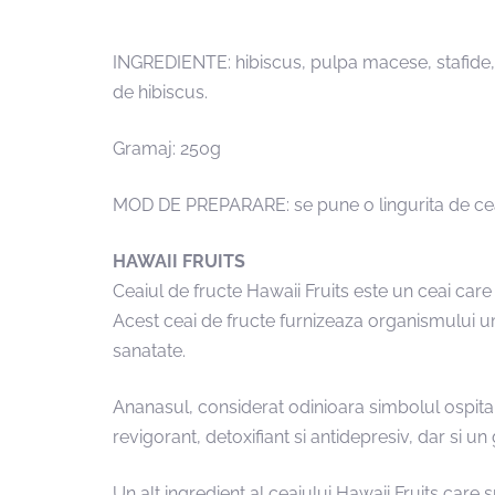
INGREDIENTE: hibiscus, pulpa macese, stafide, 
de hibiscus.
Gramaj: 250g
MOD DE PREPARARE: se pune o lingurita de ceai h
HAWAII FRUITS
Ceaiul de fructe Hawaii Fruits este un ceai care
Acest ceai de fructe furnizeaza organismului um
sanatate.
Ananasul, considerat odinioara simbolul ospitalita
revigorant, detoxifiant si antidepresiv, dar si un
Un alt ingredient al ceaiului Hawaii Fruits care