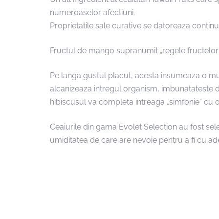
numeroaselor afectiuni.
Proprietatile sale curative se datoreaza contin
Fructul de mango supranumit „regele fructelor” 
Pe langa gustul placut, acesta insumeaza o mul
alcanizeaza intregul organism, imbunatateste dig
hibiscusul va completa intreaga „simfonie” cu o
Ceaiurile din gama Evolet Selection au fost sel
umiditatea de care are nevoie pentru a fi cu a