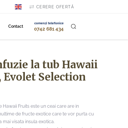
CERERE OFERTĂ
comenzi telefonice
Contact
0742 681 434
nfuzie la tub Hawaii
, Evolet Selection
e Hawaii Fruits este un ceai care are in
ultime de fructe exotice care te vor purta cu
 mai visata insula exotica.