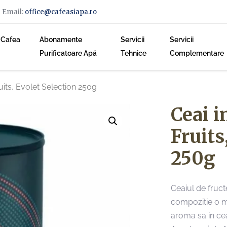
Email:
office@cafeasiapa.ro
i Cafea
Abonamente
Servicii
Servicii
Purificatoare Apă
Tehnice
Complementare
ruits, Evolet Selection 250g
Ceai i
Fruits
250g
Ceaiul de fruct
compozitie o m
aroma sa in cea