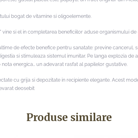
utului bogat de vitamine si oligoelemente.
vine si el in completarea beneficiilor aduse organismului de c
time de efecte benefice pentru sanatate: previne cancerul, s
estia si stimuleaza sistemul imunitar. Pe langa explozia de ar
 nota energica… un adevarat rasfat al papilelor gustative.
ectate cu grija si depozitate in recipiente elegante. Acest mod
devarat deosebit
Produse similare