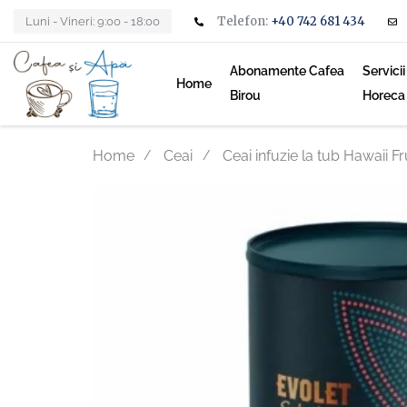
Telefon:
+40 742 681 434
Luni - Vineri: 9:00 - 18:00
Abonamente Cafea
Servici
Home
Birou
Horeca
Home
Ceai
Ceai infuzie la tub Hawaii F