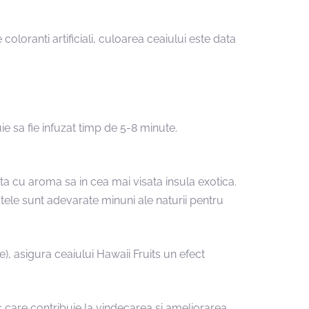
oranti artificiali, culoarea ceaiului este data
e sa fie infuzat timp de 5-8 minute.
ta cu aroma sa in cea mai visata insula exotica.
tele sunt adevarate minuni ale naturii pentru
re), asigura ceaiului Hawaii Fruits un efect
c care contribuie la vindecarea si ameliorarea