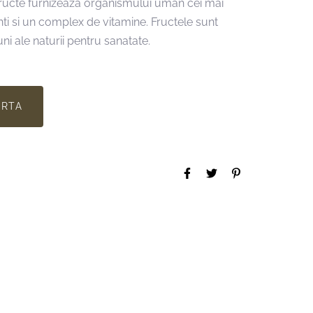
fructe furnizeaza organismului uman cei mai
nti si un complex de vitamine. Fructele sunt
i ale naturii pentru sanatate.
ERTA