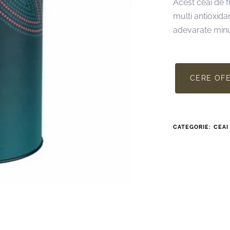
Acest ceai de 
multi antioxida
adevarate minun
CERE OF
CATEGORIE:
CEAI