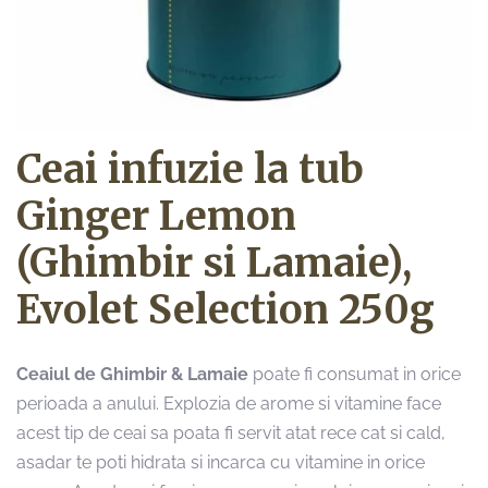
Ceai infuzie la tub
Ginger Lemon
(Ghimbir si Lamaie),
Evolet Selection 250g
Ceaiul de Ghimbir & Lamaie
poate fi consumat in orice
perioada a anului. Explozia de arome si vitamine face
acest tip de ceai sa poata fi servit atat rece cat si cald,
asadar te poti hidrata si incarca cu vitamine in orice