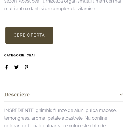
sezon. Acest ceai furnizeaza organismului uman cei mai
multi antioxidanti si un complex de vitamine.
CERE OFERTA
CATEGORIE:
CEAI
Descriere
INGREDIENTE: ghimbir, frunze de alun, pulpa macese,
lemongrass, aroma, petale albastrele. Nu contine
coloranti artificiali, culoarea ceaiului este data de